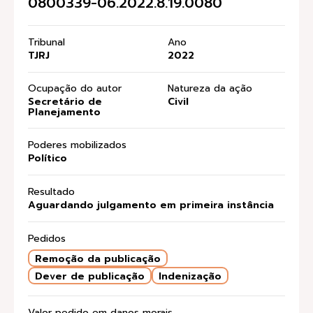
0800339-06.2022.8.19.0080
Tribunal
Ano
TJRJ
2022
Ocupação do autor
Natureza da ação
Secretário de
Civil
Planejamento
Poderes mobilizados
Político
Resultado
Aguardando julgamento em primeira instância
Pedidos
Remoção da publicação
Dever de publicação
Indenização
Valor pedido em danos morais