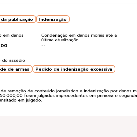
da publicação
Indenização
do em danos
Condenação em danos morais até a
última atualização
,00
--
 do assédio
ade de armas
Pedido de indenização excessiva
de remoção de conteúdo jornalístico e indenização por danos m
 50.000,00 foram julgados improcedentes em primeira e segunda 
ansitado em julgado.