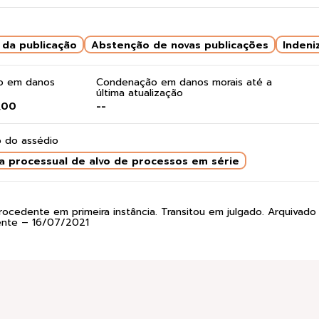
da publicação
Abstenção de novas publicações
Indeni
do em danos
Condenação em danos morais até a
última atualização
,00
--
 do assédio
a processual de alvo de processos em série
rocedente em primeira instância. Transitou em julgado. Arquivado
ente – 16/07/2021