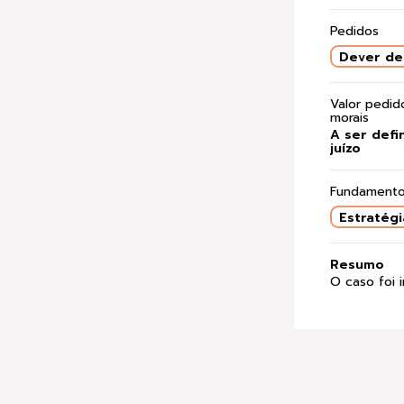
Pedidos
Dever de
Valor pedi
morais
A ser defi
juízo
Fundamento
Estratégi
Resumo
O caso foi 