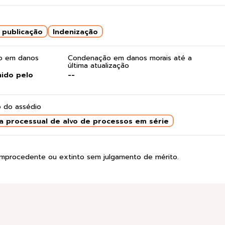
 publicação
Indenização
do em danos
Condenação em danos morais até a
última atualização
nido pelo
--
 do assédio
a processual de alvo de processos em série
improcedente ou extinto sem julgamento de mérito.