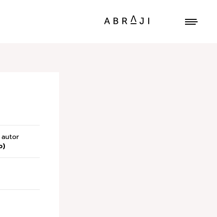
autor
o)